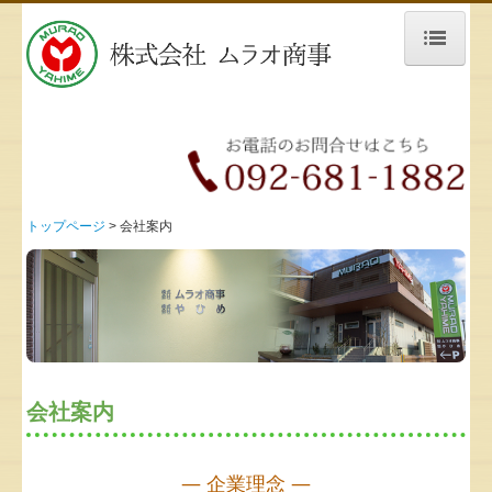
トップページ
会社案内
ムラオ商事のこだわり
トップページ
会社案内
仕入担当の方へ
取扱食品
果物
野菜
会社案内
品質管理
お問合せ
― 企業理念 ―