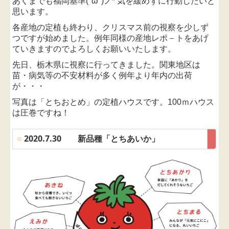
あくまでも福岡基準
(''ω'')ノ*
気を緩めずに行動したいと
思います。
各産地の定植も終わり、クリスマス前の視察を少しず
つですが始めました。
例年同様の産地レポ－トをあげ
ていきますのでよろしくお願いいたします。
先日、栃木県に視察に行ってきました。関東地区は
苗・病気等の不安材料が多く例年より年内の出荷
が・・・
写真は「とちおとめ」の定植ハウスです。
100ｍハウス
は圧巻ですね！
■
2020.7.30 新品種「とちあいか」