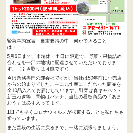
緊急事態宣言・自粛要請の中
何かできること
は・・・
5月6日まで、市場休・土日に限定で、野菜・果物詰め
合わせを一部の地域に配達させていただいておりま
す。（引き取りは可能です♪）
今は業務専門の卸会社ですが、当社は50年前に小売店
からの始まりでした。
主に九州産にこだわった
商品
を
全10品
入れてお届けしています。
野菜は
春キャベツ・
新玉ねぎ等 果物は
バナナ、
当社
の看板商品の
「あま
おう」は必ず入ってます。
1日でも早くコロナウィルスが収束することを私たちも
祈っています。
また普段の生活に戻るまで、一緒に頑張りましょう。