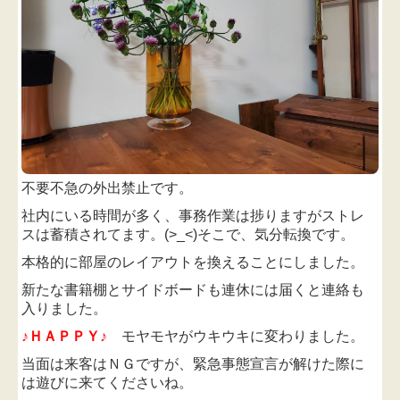
不要不急の外出禁止です。
社内にいる時間が多く、事務作業は捗りますが
ストレ
スは蓄積されてます。(>_<)
そこで、気分転換です。
本格的に
部屋
のレイアウトを換えることにしました。
新たな書籍棚とサイドボードも連休には届くと連絡も
入りました。
♪ＨＡＰＰＹ♪
モヤモヤがウキウキに変わりました。
当面は来客はＮＧですが、緊急事態宣言が解けた際に
は遊びに来てくださいね。