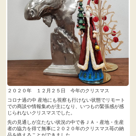
２０２０年 １２月２５日 今年のクリスマス
コロナ過の中 産地にも視察も行けない状態で
リモート
での商談や情報集めが主になり、いつもの
緊張感が感
じられないクリスマスでした。
先の見通しが立たない状況の中
で
各ＪＡ・産地・生産
者の協力を得て無事に
２０２０年の
クリスマス苺の納
品を終えることができました。