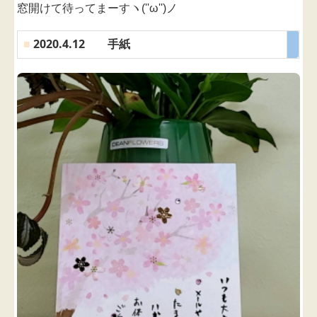
窓開けて待ってまーすヽ(''ω'')ノ
■
2020.4.12 手紙